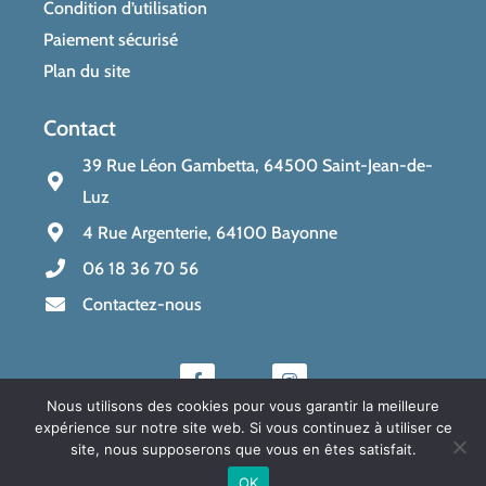
Condition d’utilisation
Paiement sécurisé
Plan du site
Contact
39 Rue Léon Gambetta, 64500 Saint-Jean-de-
Luz
4 Rue Argenterie, 64100 Bayonne
06 18 36 70 56
Contactez-nous
F
I
a
n
c
s
e
t
b
a
Nous utilisons des cookies pour vous garantir la meilleure
o
g
expérience sur notre site web. Si vous continuez à utiliser ce
o
r
site, nous supposerons que vous en êtes satisfait.
k
a
-
m
Copyright © 2024 | BAR A SAVON
OK