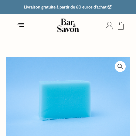
Aller
Livraison gratuite à partir de 60 euros d’achat 📦
au
contenu
quantité
de
Savon
tea
tree
oil