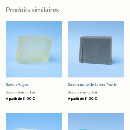
Produits similaires
Ce
Ce
produit
produit
a
a
plusieurs
plusieurs
variations.
variations.
Les
Les
options
options
peuvent
peuvent
Savon Argan
Savon boue de la mer Morte
être
être
choisies
choisies
Savons stars du bar
Savons stars du bar
A partir de
11,00
€
A partir de
11,00
€
sur
sur
la
la
page
page
Ce
Ce
du
du
produit
produit