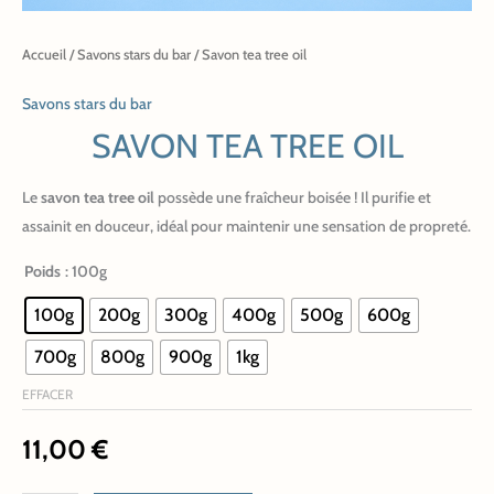
Accueil
/
Savons stars du bar
/ Savon tea tree oil
Savons stars du bar
SAVON TEA TREE OIL
Le
savon tea tree oil
possède une fraîcheur boisée ! Il purifie et
assainit en douceur, idéal pour maintenir une sensation de propreté.
Poids
: 100g
100g
200g
300g
400g
500g
600g
700g
800g
900g
1kg
EFFACER
11,00
€