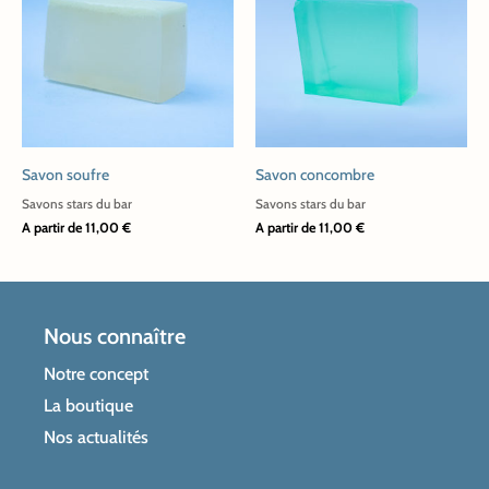
produit
produit
a
a
plusieurs
plusieurs
variations.
variations.
Les
Les
options
options
peuvent
peuvent
Savon soufre
Savon concombre
être
être
choisies
choisies
Savons stars du bar
Savons stars du bar
A partir de
11,00
€
A partir de
11,00
€
sur
sur
la
la
page
page
du
du
Nous connaître
produit
produit
Notre concept
La boutique
Nos actualités