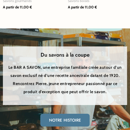
Savons gourmands
Savons boisés
sur
sur
A partir de
11,00
€
A partir de
11,00
€
la
la
page
page
du
du
produit
produit
Du savons à la coupe
Le BAR A SAVON, une entreprise familiale créée autour d’un
savon exclusif né d’une recette ancestrale datant de 1920.
Rencontrez Pierre, jeune entrepreneur passionné par ce
produit d’exception que peut offrir le savon.
NOTRE HISTOIRE