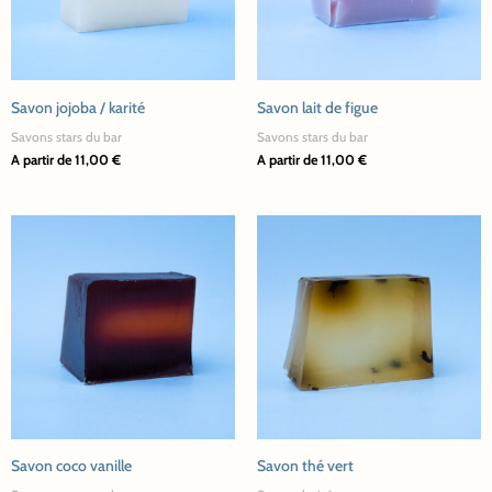
Les
Les
options
options
peuvent
peuvent
être
être
Savon jojoba / karité
Savon lait de figue
choisies
choisies
Savons stars du bar
Savons stars du bar
sur
sur
A partir de
11,00
€
A partir de
11,00
€
la
la
page
page
Ce
Ce
du
du
produit
produit
produit
produit
a
a
plusieurs
plusieurs
variations.
variations.
Les
Les
options
options
peuvent
peuvent
être
être
Savon coco vanille
Savon thé vert
choisies
choisies