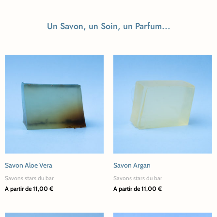
Un Savon, un Soin, un Parfum...
Ce
Ce
produit
produit
a
a
plusieurs
plusieurs
variations.
variations.
Les
Les
options
options
peuvent
peuvent
être
être
Savon Aloe Vera
Savon Argan
choisies
choisies
Savons stars du bar
Savons stars du bar
sur
sur
A partir de
11,00
€
A partir de
11,00
€
la
la
page
page