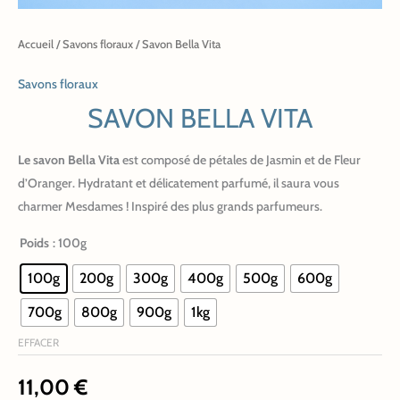
Accueil
/
Savons floraux
/ Savon Bella Vita
Savons floraux
SAVON BELLA VITA
Le savon Bella Vita
est composé de pétales de Jasmin et de Fleur
d’Oranger. Hydratant et délicatement parfumé, il saura vous
charmer Mesdames ! Inspiré des plus grands parfumeurs.
Poids
: 100g
100g
200g
300g
400g
500g
600g
700g
800g
900g
1kg
EFFACER
11,00
€