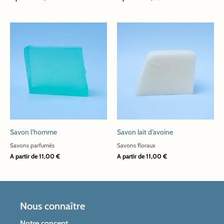
sur
sur
la
la
page
page
Ce
Ce
du
du
produit
produit
produit
produit
a
a
plusieurs
plusieurs
variations.
variations.
Les
Les
options
options
peuvent
peuvent
Savon l’homme
Savon lait d’avoine
être
être
choisies
choisies
Savons parfumés
Savons floraux
A partir de
11,00
€
A partir de
11,00
€
sur
sur
la
la
page
page
du
du
Nous connaître
produit
produit
Notre concept