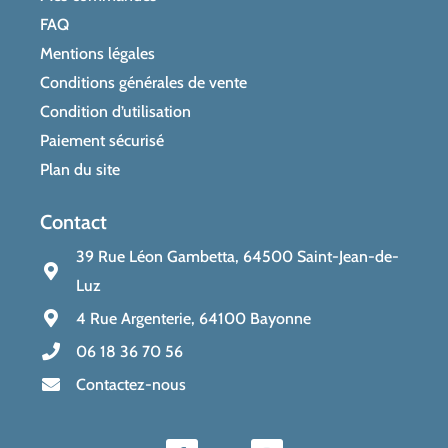
FAQ
Mentions légales
Conditions générales de vente
Condition d’utilisation
Paiement sécurisé
Plan du site
Contact
39 Rue Léon Gambetta, 64500 Saint-Jean-de-
Luz
4 Rue Argenterie, 64100 Bayonne
06 18 36 70 56
Contactez-nous
F
I
a
n
c
s