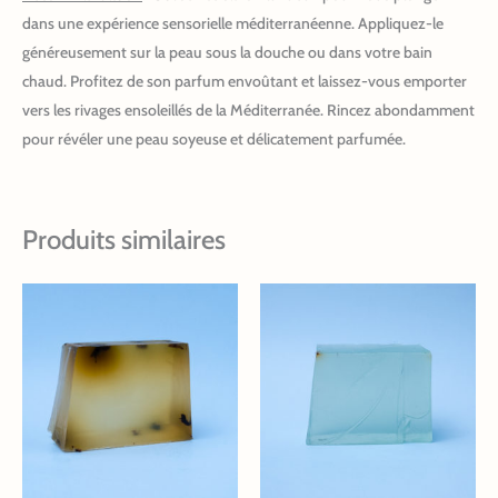
dans une expérience sensorielle méditerranéenne. Appliquez-le
généreusement sur la peau sous la douche ou dans votre bain
chaud. Profitez de son parfum envoûtant et laissez-vous emporter
vers les rivages ensoleillés de la Méditerranée. Rincez abondamment
pour révéler une peau soyeuse et délicatement parfumée.
Produits similaires
Ce
Ce
produit
produit
a
a
plusieurs
plusieurs
variations.
variations.
Les
Les
options
options