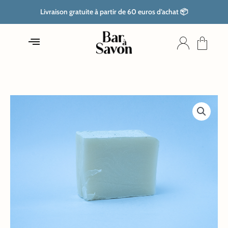
Aller
Livraison gratuite à partir de 60 euros d’achat 📦
au
contenu
quantité
de
Savon
huile
d'olive