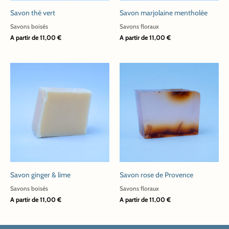
peuvent
peuvent
Savon thé vert
Savon marjolaine mentholée
être
être
choisies
choisies
Savons boisés
Savons floraux
A partir de
11,00
€
A partir de
11,00
€
sur
sur
la
la
page
page
Ce
Ce
du
du
produit
produit
produit
produit
a
a
plusieurs
plusieurs
variations.
variations.
Les
Les
options
options
peuvent
peuvent
Savon ginger & lime
Savon rose de Provence
être
être
choisies
choisies
Savons boisés
Savons floraux
A partir de
11,00
€
A partir de
11,00
€
sur
sur
la
la
page
page