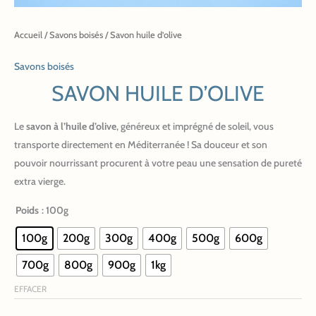
Accueil
/
Savons boisés
/ Savon huile d’olive
Savons boisés
SAVON HUILE D’OLIVE
Le
savon à l’huile d’olive
, généreux et imprégné de soleil, vous
transporte directement en Méditerranée ! Sa douceur et son
pouvoir nourrissant procurent à votre peau une sensation de pureté
extra vierge.
Poids
: 100g
100g
200g
300g
400g
500g
600g
700g
800g
900g
1kg
EFFACER